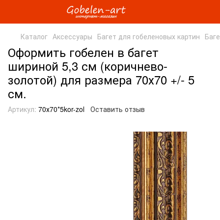
Каталог
Аксессуары
Багет для гобеленовых картин
Баге
Оформить гобелен в багет
шириной 5,3 см (коричнево-
золотой) для размера 70х70 +/- 5
см.
Артикул:
70х70*5kor-zol
Оставить отзыв