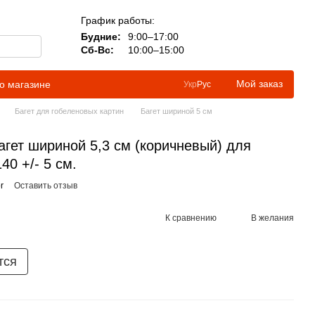
График работы:
Будние:
9:00–17:00
Сб-Вс:
10:00–15:00
Мой заказ
о магазине
Укр
Рус
Багет для гобеленовых картин
Багет шириной 5 см
агет шириной 5,3 см (коричневый) для
40 +/- 5 см.
r
Оставить отзыв
К сравнению
В желания
тся