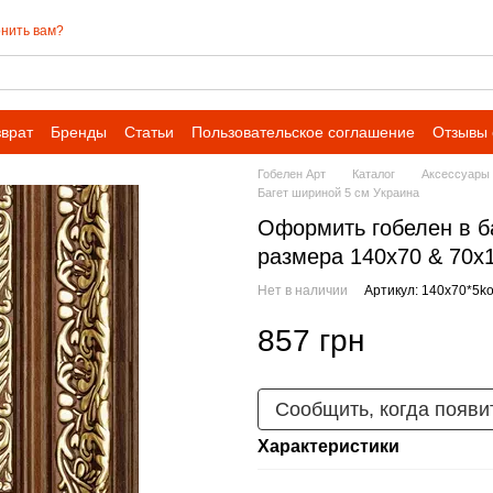
нить вам?
зврат
Бренды
Статьи
Пользовательское соглашение
Отзывы 
Гобелен Арт
Каталог
Аксессуары
Багет шириной 5 см Украина
Оформить гобелен в б
размера 140х70 & 70х1
Нет в наличии
Артикул: 140х70*5ko
857 грн
Сообщить, когда появи
Характеристики