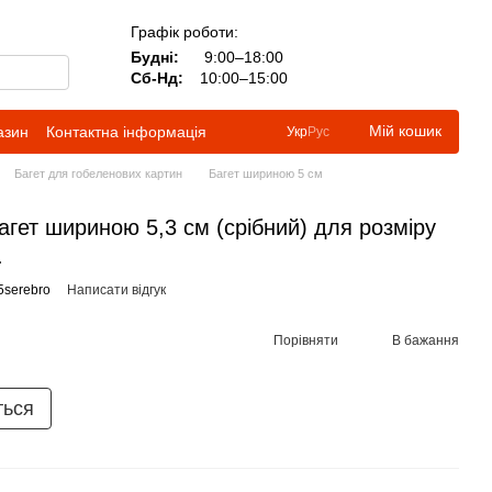
Графік роботи:
Будні:
9:00–18:00
Сб-Нд:
10:00–15:00
Мій кошик
азин
Контактна інформація
Укр
Рус
Багет для гобеленових картин
Багет шириною 5 см
гет шириною 5,3 см (срібний) для розміру
.
5serebro
Написати відгук
Порівняти
В бажання
ться