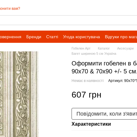
онити вам?
повернення
Бренди
Статті
Угода користувача
Відгуки про маг
Гобелен Арт
Каталог
Аксесуари
Багет шириною 5 см Україна
Оформити гобелен в ба
90х70 & 70х90 +/- 5 см
Немає в наявності
Артикул: 90х70*
607 грн
Повідомити, коли з'яви
Характеристики