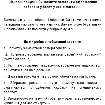
Шановні покупці, Ви можете замовити оформлення
гобелен
а
у багет у нас в магазині.
Замовивши у нас гобелен і обравши багет, ми виготовимо
та відправимо Вам готову картину, Вам потрібно буде тільки
її розпакувати та повісити у вибраному місці.
Як ми робимо гобеленові картини:
1. Спочатку знімаються розміри гобелену.
2. Під розмір гобелену вирізається дерев'яний підрамник*
(матеріал сосна).
3. Після виготовлення підрамника, гобелен розгладжується
та натягується на підрамник.
4. Далі зарізаємо багет під розмір гобелена на гільйотині.
5. Збираємо раму, всі кути промазуються клеєм і
скріплюються V-подібними скобами на спеціальному
верстаті.
6. Закріплюємо натягнутий гобелен у рамі та встановлюємо
кріплення для навісу картини.