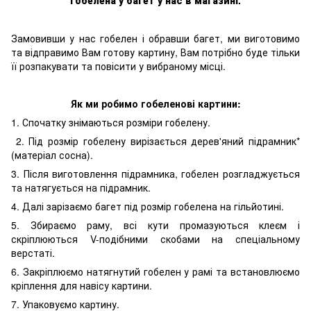
Замовивши у нас гобелен і обравши багет, ми виготовимо
та відправимо Вам готову картину, Вам потрібно буде тільки
її розпакувати та повісити у вибраному місці.
Як ми робимо гобеленові картини:
1. Спочатку знімаються розміри гобелену.
2. Під розмір гобелену вирізається дерев'яний підрамник*
(матеріал сосна).
3. Після виготовлення підрамника, гобелен розгладжується
та натягується на підрамник.
4. Далі зарізаємо багет під розмір гобелена на гільйотині.
5. Збираємо раму, всі кути промазуються клеєм і
скріплюються V-подібними скобами на спеціальному
верстаті.
6. Закріплюємо натягнутий гобелен у рамі та встановлюємо
кріплення для навісу картини.
7. Упаковуємо картину.