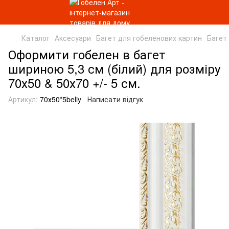
Каталог
Аксесуари
Багет для гобеленових картин
Багет
Оформити гобелен в багет
шириною 5,3 см (білий) для розміру
70х50 & 50х70 +/- 5 см.
Артикул:
70х50*5beliy
Написати відгук