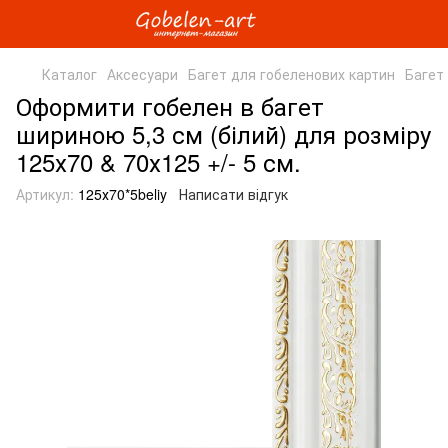
Каталог
Аксесуари
Багет для гобеленових картин
Багет
Оформити гобелен в багет
шириною 5,3 см (білий) для розміру
125х70 & 70х125 +/- 5 см.
Артикул:
125х70*5beliy
Написати відгук