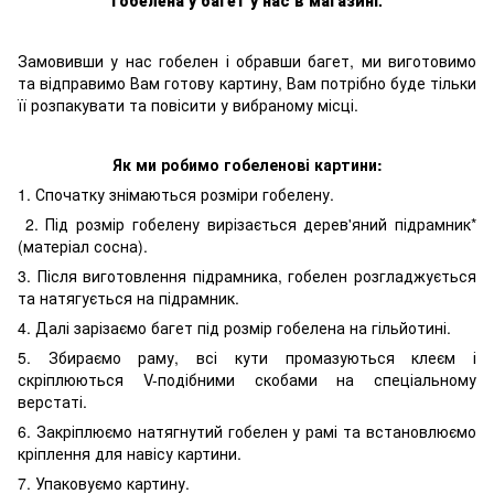
Замовивши у нас гобелен і обравши багет, ми виготовимо
та відправимо Вам готову картину, Вам потрібно буде тільки
її розпакувати та повісити у вибраному місці.
Як ми робимо гобеленові картини:
1. Спочатку знімаються розміри гобелену.
2. Під розмір гобелену вирізається дерев'яний підрамник*
(матеріал сосна).
3. Після виготовлення підрамника, гобелен розгладжується
та натягується на підрамник.
4. Далі зарізаємо багет під розмір гобелена на гільйотині.
5. Збираємо раму, всі кути промазуються клеєм і
скріплюються V-подібними скобами на спеціальному
верстаті.
6. Закріплюємо натягнутий гобелен у рамі та встановлюємо
кріплення для навісу картини.
7. Упаковуємо картину.