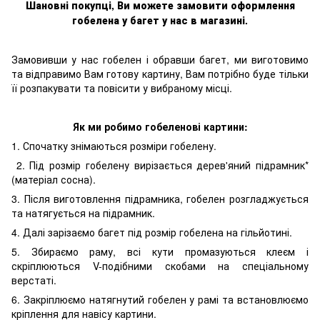
Шановні покупці, Ви можете замовити оформлення
гобелен
а
у багет у нас в магазині.
Замовивши у нас гобелен і обравши багет, ми виготовимо
та відправимо Вам готову картину, Вам потрібно буде тільки
її розпакувати та повісити у вибраному місці.
Як ми робимо гобеленові картини:
1. Спочатку знімаються розміри гобелену.
2. Під розмір гобелену вирізається дерев'яний підрамник*
(матеріал сосна).
3. Після виготовлення підрамника, гобелен розгладжується
та натягується на підрамник.
4. Далі зарізаємо багет під розмір гобелена на гільйотині.
5. Збираємо раму, всі кути промазуються клеєм і
скріплюються V-подібними скобами на спеціальному
верстаті.
6. Закріплюємо натягнутий гобелен у рамі та встановлюємо
кріплення для навісу картини.