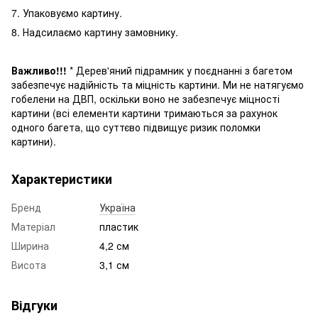
7. Упаковуємо картину.
8. Надсилаємо картину замовнику.
Важливо!!!
* Дерев'яний підрамник у поєднанні з багетом
забезпечує надійність та міцність картини. Ми не натягуємо
гобелени на ДВП, оскільки воно не забезпечує міцності
картини (всі елементи картини трима
ються
за рахунок
одного багета, що суттєво підвищує ризик поломки
картини
).
Характеристики
Бренд
Україна
Матеріал
пластик
Ширина
4,2 см
Висота
3,1 см
Відгуки