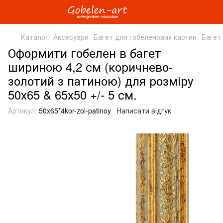
Каталог
Аксесуари
Багет для гобеленових картин
Багет
Оформити гобелен в багет
шириною 4,2 см (коричнево-
золотий з патиною) для розміру
50х65 & 65х50 +/- 5 см.
Артикул:
50х65*4kor-zol-patinoy
Написати відгук