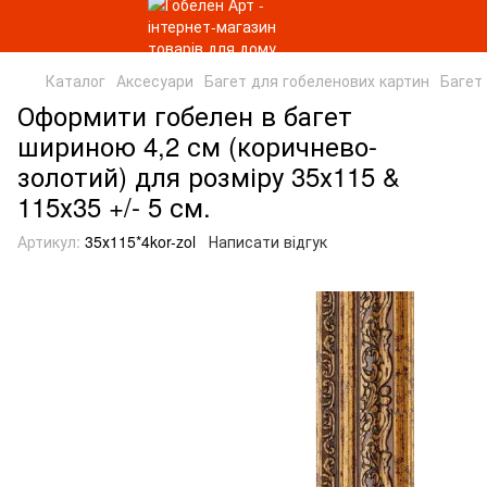
Каталог
Аксесуари
Багет для гобеленових картин
Багет
Оформити гобелен в багет
шириною 4,2 см (коричнево-
золотий) для розміру 35х115 &
115х35 +/- 5 см.
Артикул:
35х115*4kor-zol
Написати відгук