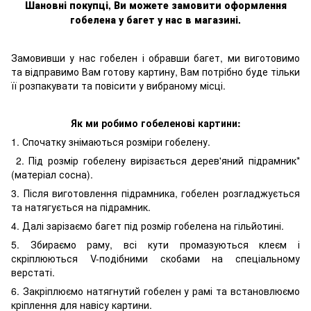
Шановні покупці, Ви можете замовити оформлення
гобелен
а
у багет у нас в магазині.
Замовивши у нас гобелен і обравши багет, ми виготовимо
та відправимо Вам готову картину, Вам потрібно буде тільки
її розпакувати та повісити у вибраному місці.
Як ми робимо гобеленові картини:
1. Спочатку знімаються розміри гобелену.
2. Під розмір гобелену вирізається дерев'яний підрамник*
(матеріал сосна).
3. Після виготовлення підрамника, гобелен розгладжується
та натягується на підрамник.
4. Далі зарізаємо багет під розмір гобелена на гільйотині.
5. Збираємо раму, всі кути промазуються клеєм і
скріплюються V-подібними скобами на спеціальному
верстаті.
6. Закріплюємо натягнутий гобелен у рамі та встановлюємо
кріплення для навісу картини.