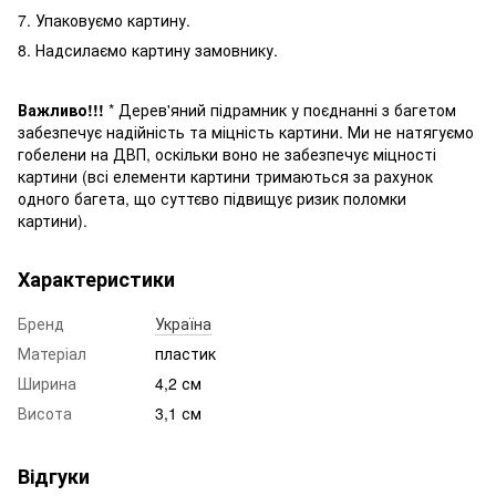
7. Упаковуємо картину.
8. Надсилаємо картину замовнику.
Важливо!!!
* Дерев'яний підрамник у поєднанні з багетом
забезпечує надійність та міцність картини. Ми не натягуємо
гобелени на ДВП, оскільки воно не забезпечує міцності
картини (всі елементи картини трима
ються
за рахунок
одного багета, що суттєво підвищує ризик поломки
картини
).
Характеристики
Бренд
Україна
Матеріал
пластик
Ширина
4,2 см
Висота
3,1 см
Відгуки