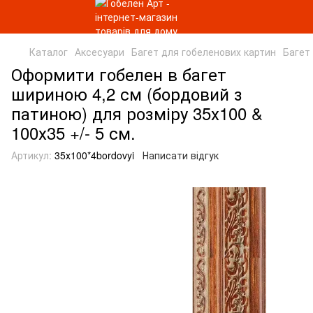
Каталог
Аксесуари
Багет для гобеленових картин
Багет
Оформити гобелен в багет
шириною 4,2 см (бордовий з
патиною) для розміру 35х100 &
100х35 +/- 5 см.
Артикул:
35х100*4bordovyi
Написати відгук