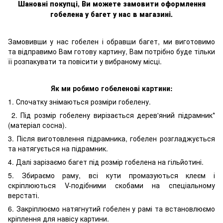
Шановні покупці, Ви можете замовити оформлення
гобелен
а
у багет у нас в магазині.
Замовивши у нас гобелен і обравши багет, ми виготовимо
та відправимо Вам готову картину, Вам потрібно буде тільки
її розпакувати та повісити у вибраному місці.
Як ми робимо гобеленові картини:
1. Спочатку знімаються розміри гобелену.
2. Під розмір гобелену вирізається дерев'яний підрамник*
(матеріал сосна).
3. Після виготовлення підрамника, гобелен розгладжується
та натягується на підрамник.
4. Далі зарізаємо багет під розмір гобелена на гільйотині.
5. Збираємо раму, всі кути промазуються клеєм і
скріплюються V-подібними скобами на спеціальному
верстаті.
6. Закріплюємо натягнутий гобелен у рамі та встановлюємо
кріплення для навісу картини.