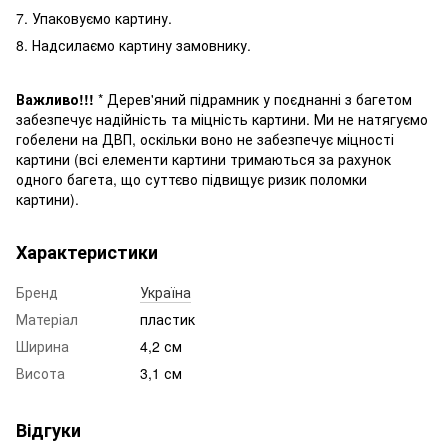
7. Упаковуємо картину.
8. Надсилаємо картину замовнику.
Важливо!!!
* Дерев'яний підрамник у поєднанні з багетом
забезпечує надійність та міцність картини. Ми не натягуємо
гобелени на ДВП, оскільки воно не забезпечує міцності
картини (всі елементи картини трима
ються
за рахунок
одного багета, що суттєво підвищує ризик поломки
картини
).
Характеристики
Бренд
Україна
Матеріал
пластик
Ширина
4,2 см
Висота
3,1 см
Відгуки