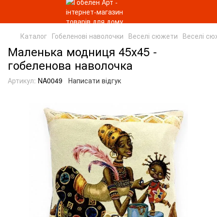
Каталог
Гобеленові наволочки
Веселі сюжети
Веселі сю
Маленька модниця 45х45 -
гобеленова наволочка
Артикул:
NA0049
Написати відгук