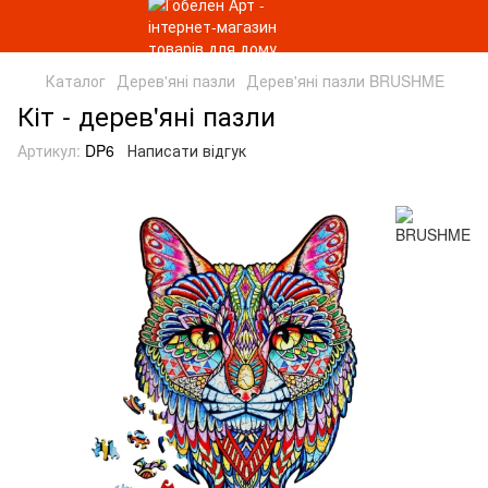
Каталог
Дерев'яні пазли
Дерев'яні пазли BRUSHME
Кіт - дерев'яні пазли
Артикул:
DP6
Написати відгук