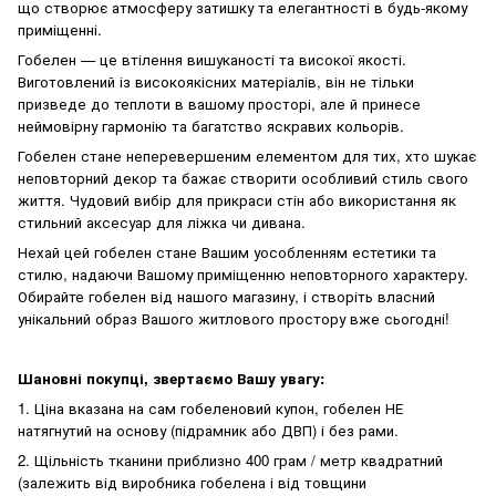
що створює атмосферу затишку та елегантності в будь-якому
приміщенні.
Гобелен — це втілення вишуканості та високої якості.
Виготовлений із високоякісних матеріалів, він не тільки
призведе до теплоти в вашому просторі, але й принесе
неймовірну гармонію та багатство яскравих кольорів.
Гобелен стане неперевершеним елементом для тих, хто шукає
неповторний декор та бажає створити особливий стиль свого
життя. Чудовий вибір для прикраси стін або використання як
стильний аксесуар для ліжка чи дивана.
Нехай цей гобелен стане Вашим уособленням естетики та
стилю, надаючи Вашому приміщенню неповторного характеру.
Обирайте гобелен від нашого магазину, і створіть власний
унікальний образ Вашого житлового простору вже сьогодні!
Шановні покупці, звертаємо Вашу увагу:
1. Ціна вказана на сам гобеленовий купон, гобелен НЕ
натягнутий на основу (підрамник або ДВП) і без рами.
2. Щільність тканини приблизно 400 грам / метр квадратний
(залежить від виробника гобелена і від товщини