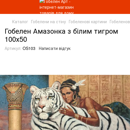
Каталог
Гобелени на стіну
Гобеленові картини
Гобеленов
Гобелен Амазонка з білим тигром
100х50
Артикул:
OS103
Написати відгук