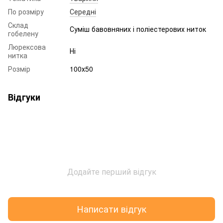
По розміру
Середні
Склад
Суміш бавовняних і поліестерових ниток
гобелену
Люрексова
Ні
нитка
Розмір
100х50
Відгуки
Додайте перший відгук
Написати відгук