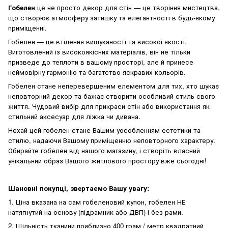
Гобелен
це не просто декор для стін — це творіння мистецтва,
що створює атмосферу затишку та елегантності в будь-якому
приміщенні.
Гобелен — це втілення вишуканості та високої якості.
Виготовлений із високоякісних матеріалів, він не тільки
призведе до теплоти в вашому просторі, але й принесе
неймовірну гармонію та багатство яскравих кольорів.
Гобелен стане неперевершеним елементом для тих, хто шукає
неповторний декор та бажає створити особливий стиль свого
життя. Чудовий вибір для прикраси стін або використання як
стильний аксесуар для ліжка чи дивана.
Нехай цей гобелен стане Вашим уособленням естетики та
стилю, надаючи Вашому приміщенню неповторного характеру.
Обирайте гобелен від нашого магазину, і створіть власний
унікальний образ Вашого житлового простору вже сьогодні!
Шановні покупці, звертаємо Вашу увагу:
1. Ціна вказана на сам гобеленовий купон, гобелен НЕ
натягнутий на основу (підрамник або ДВП) і без рами.
2. Щільність тканини приблизно 400 грам / метр квадратний